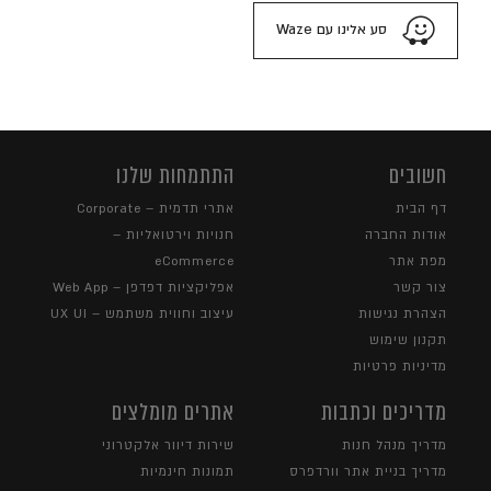
סע אלינו עם Waze
חשובים
התתמחות שלנו
דף הבית
אתרי תדמית – Corporate
אודות החברה
חנויות וירטואליות –
מפת אתר
eCommerce
צור קשר
אפליקציות דפדפן – Web App
הצהרת נגישות
עיצוב וחווית משתמש – UX UI
תקנון שימוש
מדיניות פרטיות
מדריכים וכתבות
אתרים מומלצים
מדריך מנהל חנות
שירות דיוור אלקטרוני
מדריך בניית אתר וורדפרס
תמונות חינמיות