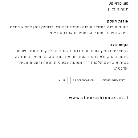
סוג פרוייקט
חנות אונליין
אודות העסק
בוטיק אופנה המשלב אופנה וסטיילינג אישי. בבוטיק ניתן למצוא בגדים
בייבוא מפריז המטריפה במחירים אטרקטיביים!
הקסם שלנו
כשיוצרים בוטיק אופנה אינטרנטי חשוב לתת ללקוח תחושה שהוא
בחנות בוטיק ולא בחנות מסחרית. את התחושה הזו מייצרים תחילה
בשיח אישי עם הלקוח דרך תמונות צבעוניות ושפה גראפית צעירה
ועדכנית.
UX UI
SPECIFICATION
DEVELOPMENT
www.elinorashkenazi.co.il