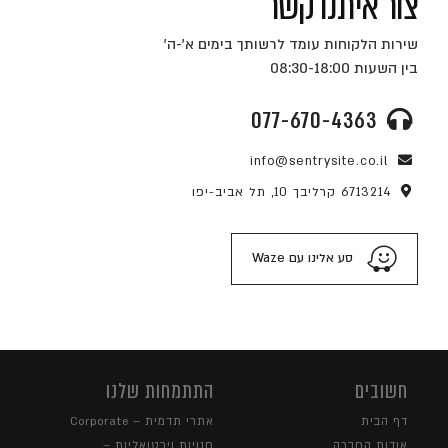
צור איתנו קשר
שירות הלקוחות עומד לרשותך בימים א'-ה'
בין השעות 08:30-18:00
077-670-4363
info@sentrysite.co.il
6713214 קרליבך 10, תל אביב-יפו
סע אלינו עם Waze
חשובים
התתמחות שלנו
דף הבית
אתרי תדמית – Corporate
אודות החברה
חנויות וירטואליות –